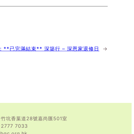
t:
**已完滿結束** 深築行 – 深恩家退修日
→
竹坑香葉道28號嘉尚匯501室
2777 7033
gc.org.hk