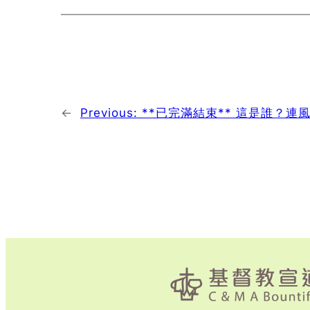
←
Previous:
**已完滿結束** 這是誰？連