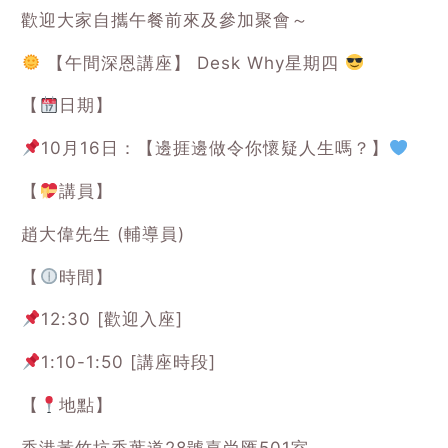
歡迎大家自攜午餐前來及參加聚會～
【午間深恩講座】 Desk Why星期四
【
日期】
10月16日：【邊捱邊做令你懷疑人生嗎？】
【
講員】
趙大偉先生 (輔導員)
【
時間】
12:30 [歡迎入座]
1:10-1:50 [講座時段]
【
地點】
香港黃竹坑香葉道28號嘉尚匯501室