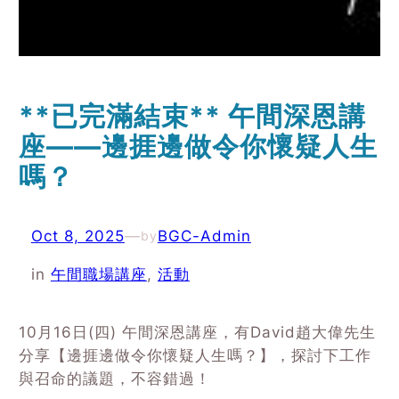
**已完滿結束** 午間深恩講
座——邊捱邊做令你懷疑人生
嗎？
Oct 8, 2025
—
BGC-Admin
by
in
午間職場講座
, 
活動
10月16日(四) 午間深恩講座，有David趙大偉先生
分享【​邊捱邊做令你懷疑人生嗎？】，探討下工作
與召命的議題，不容錯過！