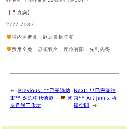
【
查詢】
2777 7033
場內可進食，歡迎自攜午餐
費用全免，毋須報名，座位有限，先到先得
←
Previous:
**已完滿結
Next:
**已完滿結
束** 深恩中秋情獻 –
冰
束** Art jam x 祈
皮月餅工作坊
禱空間
→