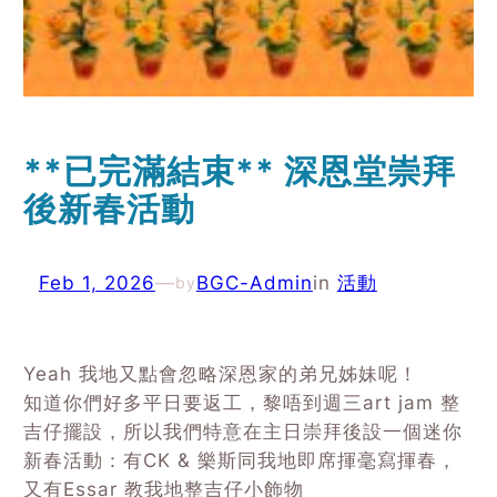
**已完滿結束** 深恩堂崇拜
後新春活動
Feb 1, 2026
—
BGC-Admin
in
活動
by
Yeah 我地又點會忽略深恩家的弟兄姊妹呢！
知道你們好多平日要返工，黎唔到週三art jam 整
吉仔擺設，所以我們特意在主日崇拜後設一個迷你
新春活動：有CK & 樂斯同我地即席揮毫寫揮春，
又有Essar 教我地整吉仔小飾物