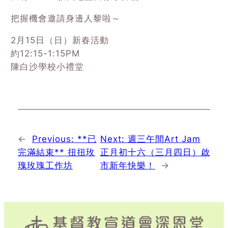
把握機會邀請身邊人黎啦～
2月15日（日）新春活動
約12:15-1:15PM
陳白沙學校小禮堂
←
Previous:
**已
Next:
週三午間Art Jam
完滿結束** 扭扭玫
正月初十六（三月四日）啟
瑰玫瑰工作坊
市新年快樂！
→